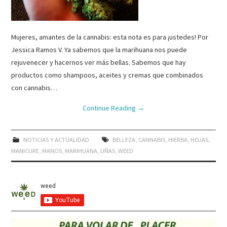
Mujeres, amantes de la cannabis: esta nota es para ¡ustedes! Por
Jessica Ramos V. Ya sabemos que la marihuana nos puede
rejuvenecer y hacernos ver más bellas. Sabemos que hay
productos como shampoos, aceites y cremas que combinados
con cannabis…
Continue Reading
→
NOTICIAS Y ACTUALIDAD
BELLEZA
,
CANNABIS
,
HIERBA
,
HOJAS
,
MANICURE
,
MANOS
,
MARIHUANA
,
UÑAS
,
WEED